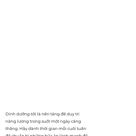
Dinh dưỡng tốt là nền tảng để duy trì 
năng lượng trong suốt một ngày căng 
thẳng. Hãy dành thời gian mỗi cuối tuần 
để chuẩn bị những bữa ăn lành mạnh để 