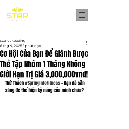
Bài đăng
starkickboxing
6 thg 4, 2025
1 phút đọc
Cơ Hội Của Bạn Để Giành Được
Thẻ Tập Nhóm 1 Tháng Không
Giới Hạn Trị Giá 3,000,000vnd!
Thử Thách 
#SpringIntoFitness
 – Bạn đã sẵn 
sàng để thể hiện kỹ năng của mình chưa?