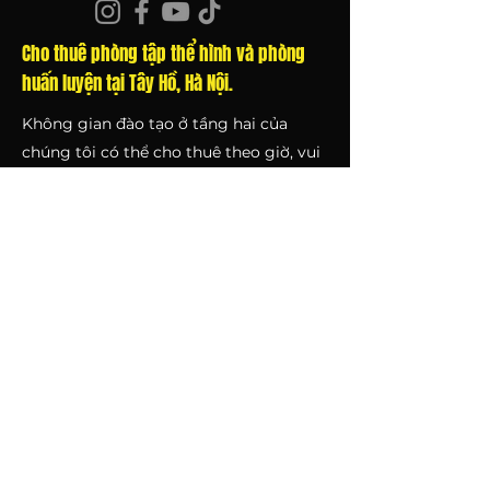
Tương Lai Của STAR - Tô Ngọc
Cho thuê phòng tập thể hình và phòng
Vân, Tây Hồ
huấn luyện tại Tây Hồ, Hà Nội.
Không gian đào tạo ở tầng hai của
chúng tôi có thể cho thuê theo giờ, vui
lòng nhấp vào
đây
Để biết thêm chi
tiết.
TRUY CẬP NHANH
Về chúng tôi
FAQs
Website Điều khoản sử dụng
Chính Sách Dữ Liệu Cá Nhân Và Quyền
Riêng Tư