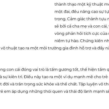
thành thạo một kỹ thuật mớ
một đai, đều nâng cao sự tự 
trọng. Cảm giác thành tựu 
sẻ bởi cả cha mẹ và con cái,
vòng phản hồi tích cực của s
niềm tự hào. Chứng kiến nh
võ thuật tạo ra một môi trường gia đình hỗ trợ và đầy 
g con cái đóng vai trò là tấm gương tốt, thể hiện tầm 
và sự kiên trì. Điều này tạo ra một ví dụ mạnh mẽ cho trẻ
t đời và trân trọng sức khỏe và thể chất. Tập luyện võ t
rẻ em áp dụng những thói quen và thái độ lành mạnh sẽ 