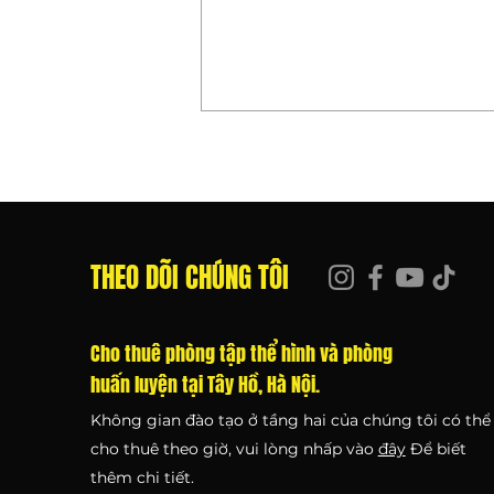
THEO DÕI CHÚNG TÔI
Đếm Ngược Đã Bắt Đầu! 27/52 Tô
Cho thuê phòng tập thể hình và phòng
Ngọc Vân - Ngôi Nhà Mới Của
huấn luyện tại Tây Hồ, Hà Nội.
Chúng Tôi Khai Trương Vào Ngày
17 Tháng 7
Không gian đào tạo ở tầng hai của chúng tôi có thể
cho thuê theo giờ, vui lòng nhấp vào
đây
Để biết
thêm chi tiết.