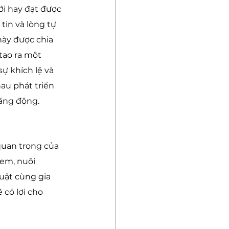
i hay đạt được 
tin và lòng tự 
này được chia 
 tạo ra một 
ự khích lệ và 
au phát triển 
năng động.
quan trọng của 
 em, nuôi 
huật cùng gia 
có lợi cho 