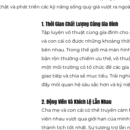
hặt và phát triển các kỹ năng sống quý giá vượt ra ngoà
1. Thời Gian Chất Lượng Cùng Gia Đình
Tập luyện võ thuật cùng gia đình cho
và con cái có được những khoảng thời
bên nhau. Trong thế giới mà màn hình 
bận rộn thường chiếm ưu thế, võ thuậ
một môi trường có tổ chức để các gia đ
giao tiếp và chia sẻ mục tiêu. Trải ng
đẩy mối quan hệ sâu sắc hơn và kỷ niệ
2. Động Viên Và Khích Lệ Lẫn Nhau
Cha mẹ và con cái có thể truyền cảm
viên nhau vượt qua giới hạn của mình
thành tích tốt nhất. Sự tương trợ lẫn 