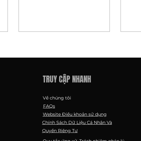
TRUY CẬP NHANH
Một Ngôi Nhà Mới. Một Tầm Nhìn
Cách 
Về chúng tôi
Mới. Chào Mừng Đến Với Tương
Xuyên
FAQs
Lai Của STAR - Tô Ngọc Vân, Tây
Website Điều khoản sử dụng
Hồ
Chính Sách Dữ Liệu Cá Nhân Và
Quyền Riêng Tư