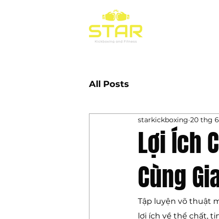
Trang chủ
D
All Posts
starkickboxing
20 thg 6
Lợi Ích 
Cùng Gia
Tập luyện võ thuật m
lợi ích về thể chất, 