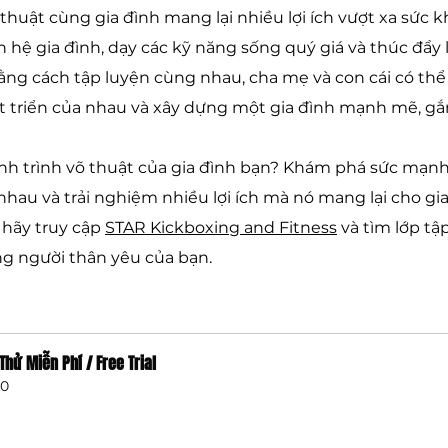
 thuật cùng gia đình mang lại nhiều lợi ích vượt xa sức k
hệ gia đình, dạy các kỹ năng sống quý giá và thúc đẩy l
ng cách tập luyện cùng nhau, cha mẹ và con cái có thể 
hát triển của nhau và xây dựng một gia đình mạnh mẽ, gắ
nh trình võ thuật của gia đình bạn? Khám phá sức mạnh 
nhau và trải nghiệm nhiều lợi ích mà nó mang lại cho gia
 hãy truy cập 
STAR Kickboxing and Fitness
 và tìm lớp tậ
g người thân yêu của bạn.
Thử Miễn Phí / Free Trial
0
̣t ngay