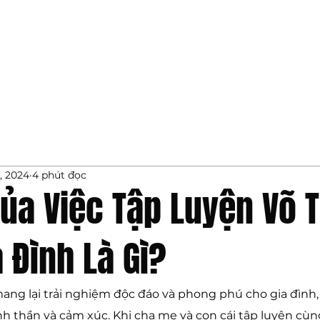
ịch vụ
Về chúng tôi
Blog
Liên hệ
Đặt Lịch Tập
, 2024
4 phút đọc
Của Việc Tập Luyện Võ 
 Đình Là Gì?
ang lại trải nghiệm độc đáo và phong phú cho gia đình,
tinh thần và cảm xúc. Khi cha mẹ và con cái tập luyện cùn