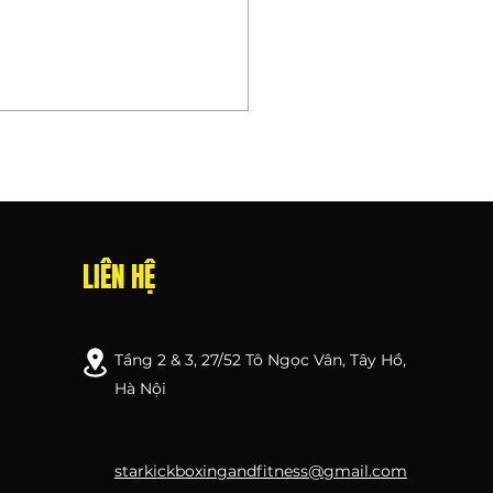
LIÊN HỆ
Giữ Dáng Khi Đi Phượt
 Việt Nam
Tầng 2 & 3, 27/52 Tô Ngọc Vân, Tây Hồ,
Hà Nội
starkickboxingandfitness@gmail.com