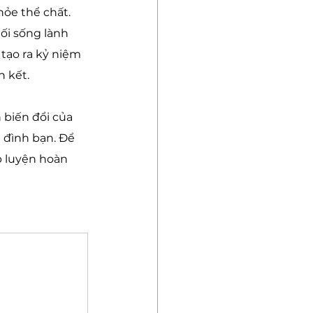
hỏe thể chất. 
ối sống lành 
tạo ra kỷ niệm 
n kết.
biến đổi của 
 đình bạn. Để 
p luyện hoàn 