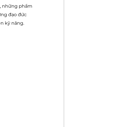
m, những phẩm 
ựng đạo đức 
ện kỹ năng.