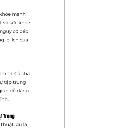
à khỏe mạnh 
t và sức khỏe 
 nguy cơ béo 
 lợi ích của 
m trí. Cả cha 
ự tập trung 
giúp dễ dàng 
ĩnh.
Tự Trọng
thuật, dù là 