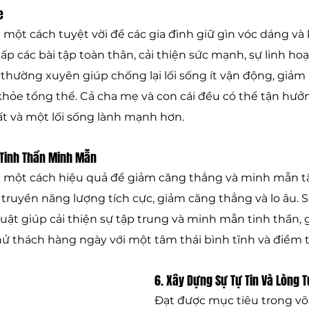
e
à một cách tuyệt vời để các gia đình giữ gìn vóc dáng v
ấp các bài tập toàn thân, cải thiện sức mạnh, sự linh hoạ
thường xuyên giúp chống lại lối sống ít vận động, giảm
khỏe tổng thể. Cả cha mẹ và con cái đều có thể tận hưởng
hất và một lối sống lành mạnh hơn.
 Tinh Thần Minh Mẫn
à một cách hiệu quả để giảm căng thẳng và minh mẫn tâ
 truyền năng lượng tích cực, giảm căng thẳng và lo âu. S
huật giúp cải thiện sự tập trung và minh mẫn tinh thần, 
ử thách hàng ngày với một tâm thái bình tĩnh và điềm t
6. Xây Dựng Sự Tự Tin Và Lòng 
Đạt được mục tiêu trong võ 