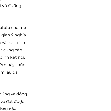
i võ đường!
 phép cha mẹ 
 gian ý nghĩa 
và lịch trình 
t cung cấp 
ình kết nối, 
hiệm này thúc 
m lâu dài.
 hứng và động 
 và đạt được 
nhau này 