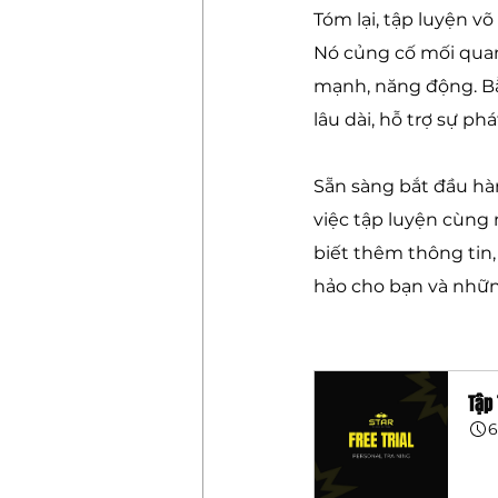
Tóm lại, tập luyện võ
Nó củng cố mối quan 
mạnh, năng động. Bằ
lâu dài, hỗ trợ sự p
Sẵn sàng bắt đầu hà
việc tập luyện cùng 
biết thêm thông tin,
hảo cho bạn và nhữn
Tập 
6
Đă