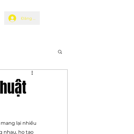
Đăng nhập
Thuật
 mang lại nhiều 
g nhau, họ tạo 