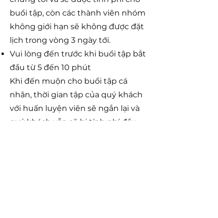
buổi tập, còn các thành viên nhóm
không giới hạn sẽ không được đặt
lịch trong vòng 3 ngày tới.
Vui lòng đến trước khi buổi tập bắt
đầu từ 5 đến 10 phút
Khi đến muộn cho buổi tập cá
nhân, thời gian tập của quý khách
với huấn luyện viên sẽ ngắn lại và
quý khách vẫn sẽ bị tính phí đầy
đủ buổi tập.Với lớp tập nhóm, nếu
quý khách đến muộn trên 5 phút,
huấn luyện viên sẽ có quyền từ
chối cho bạn tham gia lớp nếu việc
đến muộn gây nguy hiểm hoặc
gián đoạn cho buổi tập. Trong
trường hợp này, chính sách đặt