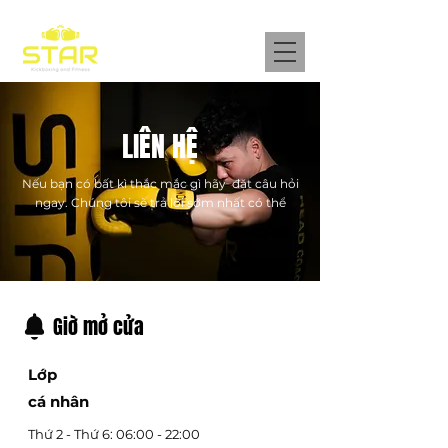
LIÊN HỆ
Nếu bạn có bất kì thắc mắc gì hãy đặt câu hỏi
ngay. Chúng tôi sẽ trả lời sớm nhất có thể
Giờ mở cửa
Lớp
cá nhân
Thứ 2 - Thứ 6: 06:00 - 22:00